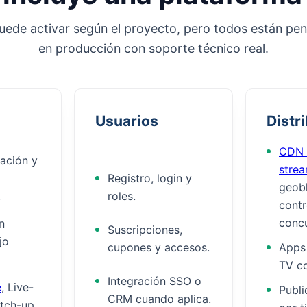
ede activar según el proyecto, pero todos están pe
en producción con soporte técnico real.
Usuarios
Distr
CDN 
cación y
strea
Registro, login y
geob
.
roles.
contr
concu
n
Suscripciones,
jo
cupones y accesos.
Apps
TV c
Integración SSO o
e
, Live-
Publi
CRM cuando aplica.
tch-up.