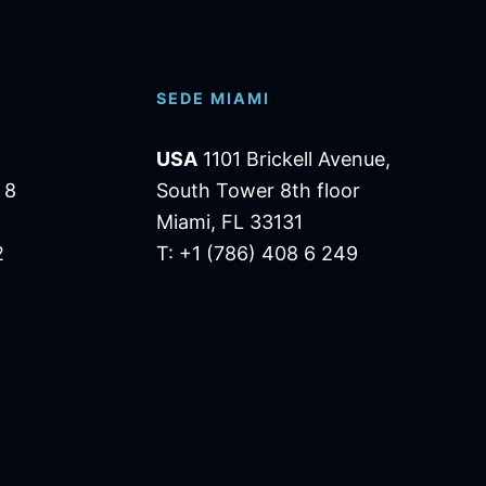
SEDE MIAMI
USA
1101 Brickell Avenue,
 8
South Tower 8th floor
Miami, FL 33131
2
T: +1 (786) 408 6 249