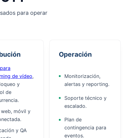
nsados para operar
ibución
Operación
para
ming de vídeo
,
Monitorización,
loqueo y
alertas y reporting.
ol de
Soporte técnico y
rrencia.
escalado.
 web, móvil y
onectada.
Plan de
contingencia para
cación y QA
eventos.