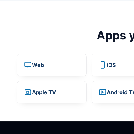
Apps y
Web
iOS
Apple TV
Android T