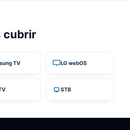
 cubrir
sung TV
LG webOS
TV
STB