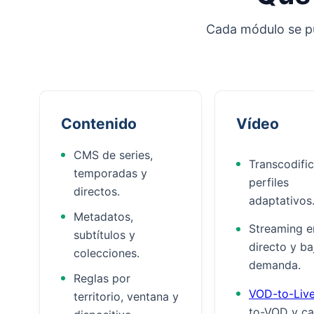
Cada módulo se pu
Contenido
Vídeo
CMS de series,
Transcodifi
temporadas y
perfiles
directos.
adaptativos
Metadatos,
Streaming e
subtítulos y
directo y ba
colecciones.
demanda.
Reglas por
VOD-to-Liv
territorio, ventana y
to-VOD y ca